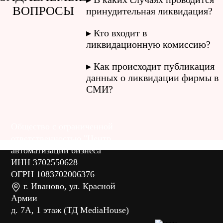
ВОПРОСЫ
принудительная ликвидация?
Кто входит в
ликвидационную комиссию?
Как происходит публикация
данных о ликвидации фирмы в
СМИ?
Общество с ограниченной
ответственностью "Центр
автоматизации бизнеса"
ИНН 3702550628
ОГРН 1083702006376
г.
Иваново
,
ул. Красной
Армии
д. 7А, 1 этаж (ТД MediaHouse)